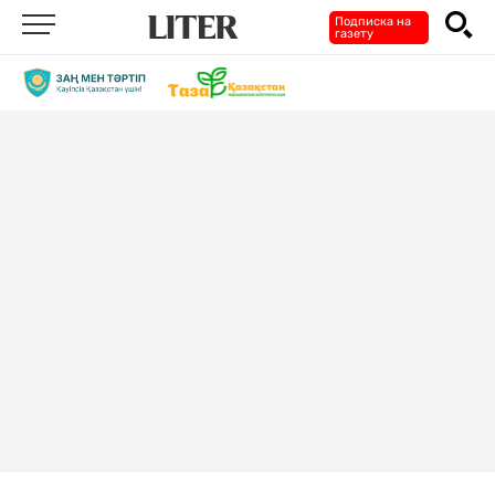
Подписка на
газету