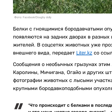
Фото: Facebook/Doughy dolly
Белки с гноящимися бородавчатыми оп
появляются на задних дворах в разных
жителей. В соцсетях животных уже проз
внешнего вида, передает
Liter.kz
со ссы
Сообщения о необычных грызунах этим 
Каролины, Мичигана, Огайо и других ш
фотографии животных с лысыми участк
крупными бородавкоподобными опухол
"Что происходит с белками в послед
и это меня, честно говоря, пугает", 