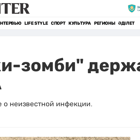
НТЕРВЬЮ
LIFE STYLE
СПОРТ
КУЛЬТУРА
РЕГИОНЫ
ӘДІЛЕТ
и-зомби" держа
А
е о неизвестной инфекции.