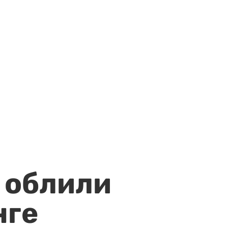
 облили
нге