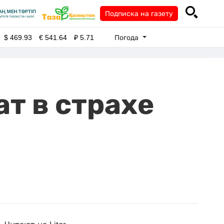
Подписка на газету
Погода
$
469.93
€
541.64
₽
5.71
т в страхе