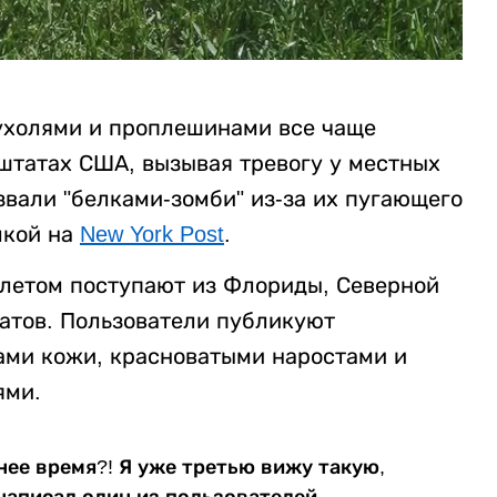
ухолями и проплешинами все чаще
 штатах США, вызывая тревогу у местных
вали "белками-зомби" из-за их пугающего
лкой на
New York Post
.
летом поступают из Флориды, Северной
татов. Пользователи публикуют
ами кожи, красноватыми наростами и
ями.
нее время?! Я уже третью вижу такую,
- написал один из пользователей