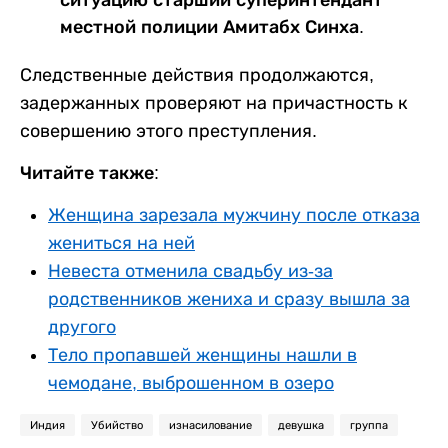
ситуацию старший суперинтендант
местной полиции Амитабх Синха.
Следственные действия продолжаются,
задержанных проверяют на причастность к
совершению этого преступления.
Читайте также:
Женщина зарезала мужчину после отказа
жениться на ней
Невеста отменила свадьбу из-за
родственников жениха и сразу вышла за
другого
Тело пропавшей женщины нашли в
чемодане, выброшенном в озеро
Индия
Убийство
изнасилование
девушка
группа