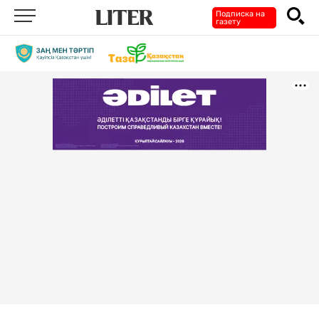
Подписка на
газету