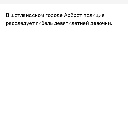
В шотландском городе Арброт полиция
расследует гибель девятилетней девочки,
которую нашли с тяжелыми травмами в
промышленной зоне, где семья разбила
палаточный лагерь. По подозрению в
убийстве ребенка задержан ее 35-летний
отец, передает
Liter.kz
со ссылкой на
The Sun
.
По данным полиции, семья из Западного
Йоркшира приехала в Арброт и разбила
палатку на территории заброшенной
промышленной зоны неподалеку от пляжа.
Вместе с родителями были двое детей.
Местные жители рассказали, что вечером в
воскресенье заметили палатку рядом с