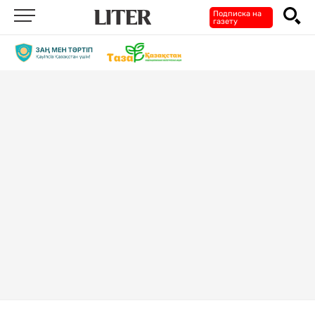
Подписка на
газету