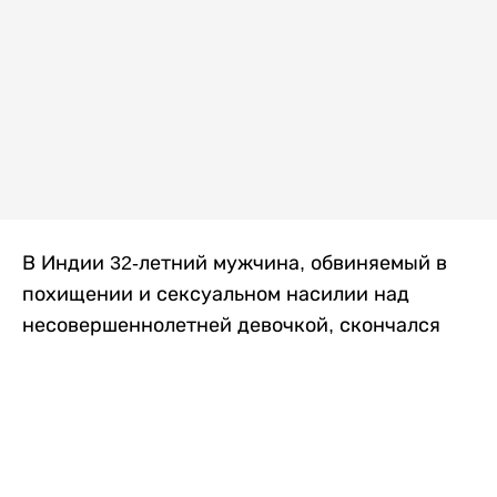
В Индии 32-летний мужчина, обвиняемый в
похищении и сексуальном насилии над
несовершеннолетней девочкой, скончался
после того, как разъяренная толпа жестоко
избила его в. Полиция сообщила об аресте
восьми человек, причастных к нападению,
передает
Liter.kz
со ссылкой на
news9live
.
Местные жители рассказали, что