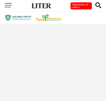
Подписка на
газету