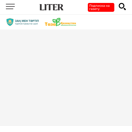
Подписка на
газету