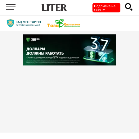
Подписка на
газету