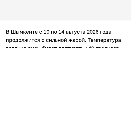
В Шымкенте с 10 по 14 августа 2026 года
продолжится с сильной жарой. Температура
воздуха днем будет достигать +40 градусов,
осадков не ожидается, передает
Liter.kz
со
ссылкой на
данные
Казгидромета.
Согласно информации синоптиков, будущая
рабочая неделя в городе сохранится
переменная облачность. К концу недели жара
немного ослабеет.
Понедельник, 10 августа:
ночью +23…+25
градусов, днем +38…+40. Без осадков.
Северо-восточный ветер – 8–13 метров в