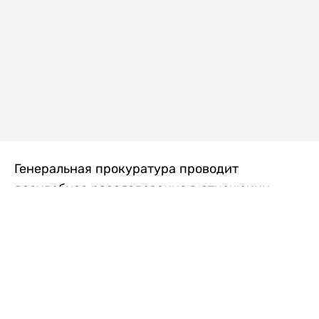
Генеральная прокуратура проводит
досудебное расследование в отношении
преступной группы, длительное время
занимавшейся экономической контрабандой
товаров из Китая в Казахстан, передает
Liter.kz
со ссылкой на Генпрокуратуру РК.
"Следствием установлено, что из 37