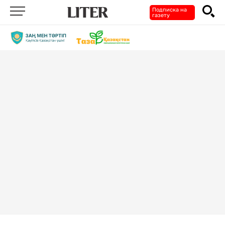
Подписка на
газету