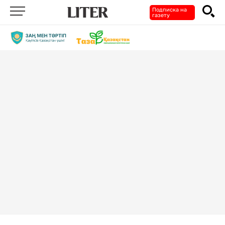
Подписка на
газету