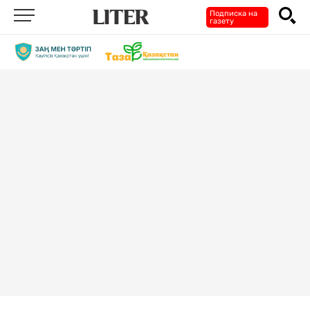
Подписка на
газету