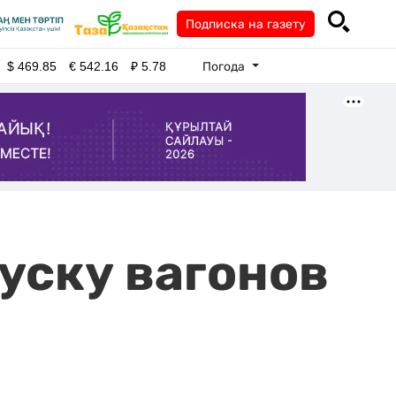
Подписка на газету
Погода
$
469.85
€
542.16
₽
5.78
уску вагонов