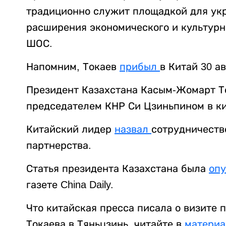
традиционно служит площадкой для укр
расширения экономического и культурн
ШОС.
Напомним, Токаев
прибыл
в Китай 30 а
Президент Казахстана Касым-Жомарт 
председателем КНР Си Цзиньпином в ки
Китайский лидер
назвал
сотрудничеств
партнерства.
Статья президента Казахстана была
оп
газете China Daily.
Что китайская пресса писала о визите
Токаева в Тяньцзинь, читайте в
материа