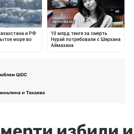
проблем ШОС
зиньпина и Токаева
мерти избили и