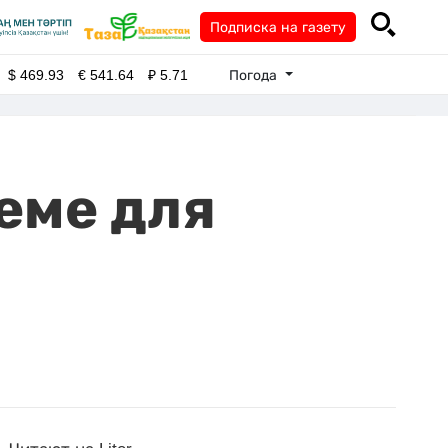
Подписка на газету
Погода
$
469.93
€
541.64
₽
5.71
еме для