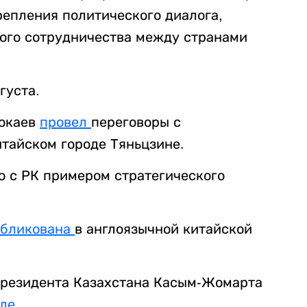
епления политического диалога,
ого сотрудничества между странами
вгуста.
Токаев
провел
переговоры с
тайском городе Тяньцзине.
о с РК примером стратегического
убликована
в англоязычной китайской
 президента Казахстана Касым-Жомарта
ле