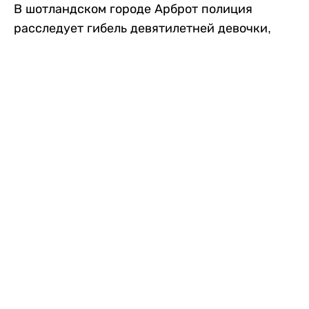
В шотландском городе Арброт полиция
расследует гибель девятилетней девочки,
которую нашли с тяжелыми травмами в
промышленной зоне, где семья разбила
палаточный лагерь. По подозрению в
убийстве ребенка задержан ее 35-летний
отец, передает
Liter.kz
со ссылкой на
The Sun
.
По данным полиции, семья из Западного
Йоркшира приехала в Арброт и разбила
палатку на территории заброшенной
промышленной зоны неподалеку от пляжа.
Вместе с родителями были двое детей.
Местные жители рассказали, что вечером в
воскресенье заметили палатку рядом с
автомобилем Peugeot.