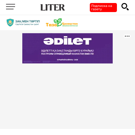
Подписка на
газету