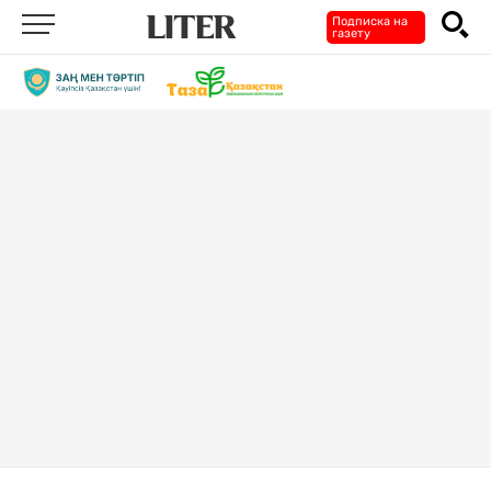
Подписка на
газету