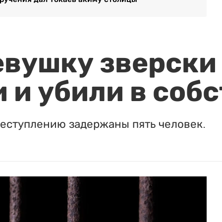
евушку зверски
 и убили в соб
реступлению задержаны пять человек.