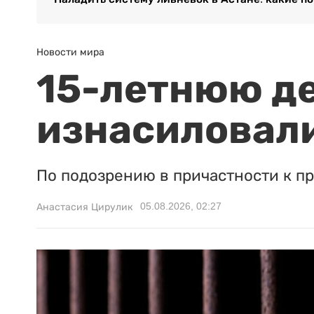
Новости мира
15-летнюю д
изнасиловали
По подозрению в причастности к п
05.08.2026, 02:27
Анастасия Цирулик