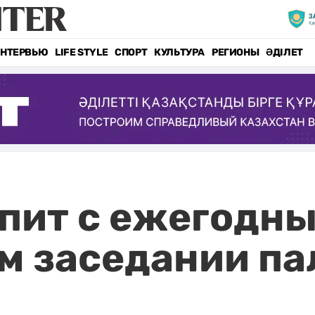
НТЕРВЬЮ
LIFE STYLE
СПОРТ
КУЛЬТУРА
РЕГИОНЫ
ӘДІЛЕТ
упит с ежегодн
м заседании па