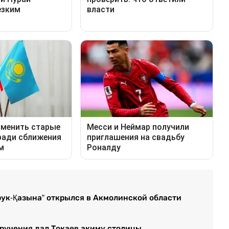
ук-Қазына” открылся в Акмолинской области
оручения дал Токаев акиму столицы