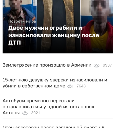
Новости мира
Двое мужчин ограбили и
изнасиловали женщину после
ДТП
Землетрясение произошло в Армении
9937
15-летнюю девушку зверски изнасиловали и
убили в собственном доме
7643
Автобусы временно перестали
останавливаться у одной из остановок
Астаны
3921
Отец арестован после загадочной смерти 9-