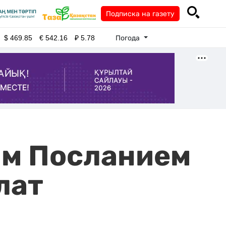
Подписка на газету
Погода
$
469.85
€
542.16
₽
5.78
ым Посланием
лат