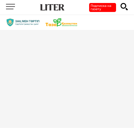
Подписка на
газету