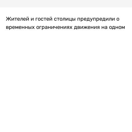
Жителей и гостей столицы предупредили о
временных ограничениях движения на одном
из самых загруженных проспектов города.
Причиной станут дорожные работы, которые
продлятся два дня, передает
Liter.kz
.
По информации городских служб, с 7 по 8
августа на проспекте Кабанбай батыра
пройдет ремонт дорожного покрытия. В связи
с этим движение будет частично ограничено
на участке от улицы Калкаман до улицы
Сарайшык. Полностью перекрывать дорогу не
планируется. На время ремонта движение
транспорта организуют по одной стороне
проезжей части в обоих направлениях, что