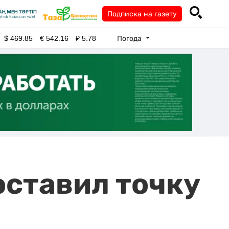
Подписка на газету
Погода
$
469.85
€
542.16
₽
5.78
поставил точку