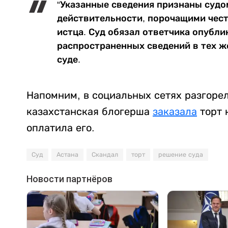
“Указанные сведения признаны суд
действительности, порочащими чест
истца. Суд обязал ответчика опубл
распространенных сведений в тех же
суде.
Напомним, в социальных сетях разгорелс
казахстанская блогерша
заказала
торт 
оплатила его.
Суд
Астана
Скандал
торт
решение суда