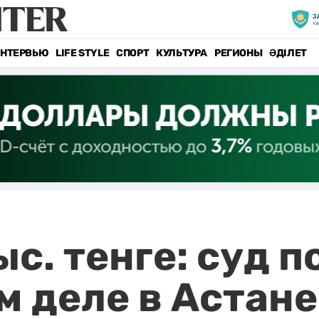
НТЕРВЬЮ
LIFE STYLE
СПОРТ
КУЛЬТУРА
РЕГИОНЫ
ӘДІЛЕТ
ыс. тенге: суд 
м деле в Астане