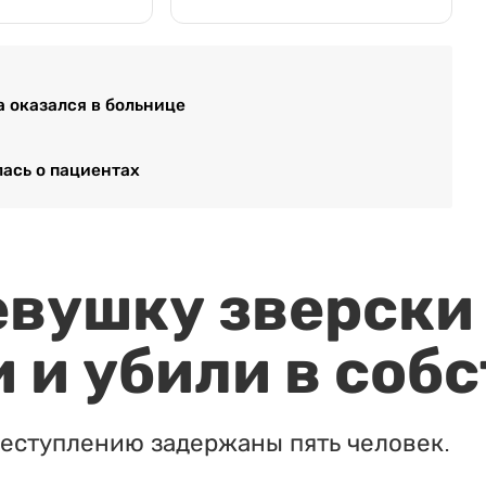
 оказался в больнице
лась о пациентах
евушку зверски
 и убили в соб
реступлению задержаны пять человек.