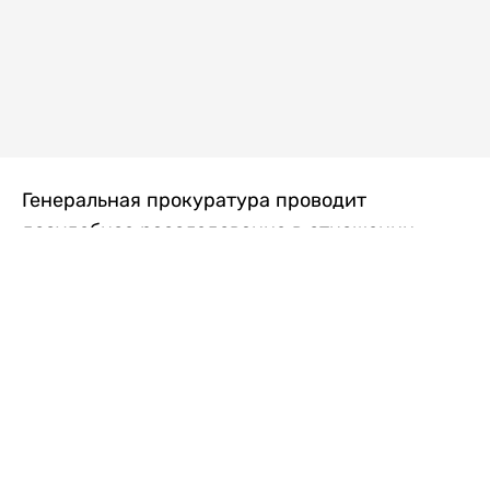
Генеральная прокуратура проводит
досудебное расследование в отношении
преступной группы, длительное время
занимавшейся экономической контрабандой
товаров из Китая в Казахстан, передает
Liter.kz
со ссылкой на Генпрокуратуру РК.
"Следствием установлено, что из 37
компаний, только по двум
аффилированным предприятиям