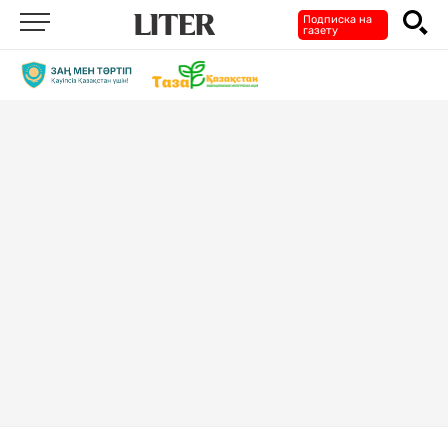
Подписка на
газету