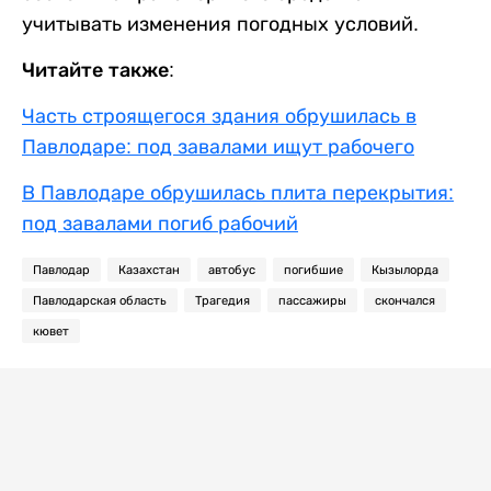
учитывать изменения погодных условий.
Читайте также:
Часть строящегося здания обрушилась в
Павлодаре: под завалами ищут рабочего
В Павлодаре обрушилась плита перекрытия:
под завалами погиб рабочий
Павлодар
Казахстан
автобус
погибшие
Кызылорда
Павлодарская область
Трагедия
пассажиры
скончался
кювет