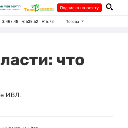
Подписка на газету
Погода
$
467.48
€
539.52
₽
5.73
ласти: что
те ИВЛ.