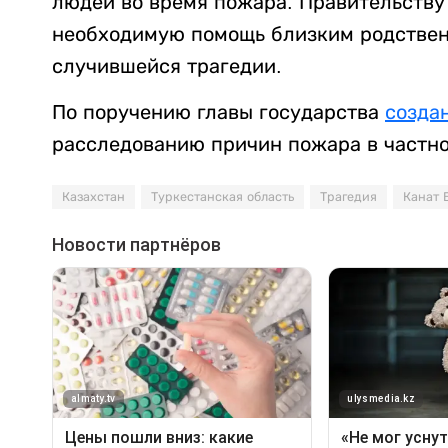
людей во время пожара. Правительству
необходимую помощь близким родствен
случившейся трагедии.
По поручению главы государства
созда
расследованию причин пожара в частно
Казахстан
Туркестанская область
Трагедия
Канат 