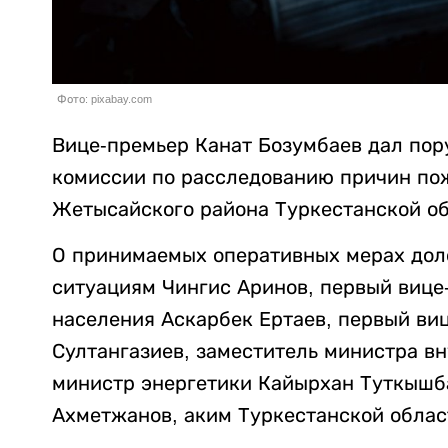
Фото: pixabay.com
Вице-премьер Канат Бозумбаев дал пор
комиссии по расследованию причин пож
Жетысайского района Туркестанской о
О принимаемых оперативных мерах дол
ситуациям Чингис Аринов, первый вице
населения Аскарбек Ертаев, первый ви
Султангазиев, заместитель министра в
министр энергетики Кайырхан Туткышб
Ахметжанов, аким Туркестанской облас