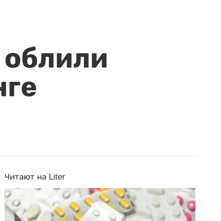
 облили
нге
Читают на Liter