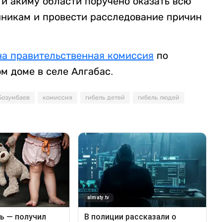
 и акиму области поручено оказать всю
никам и провести расследование причин
на правительственная комиссия
по
м доме в селе Алгабас.
Бозумбаев
комиссия
гибель детей
гибель людей