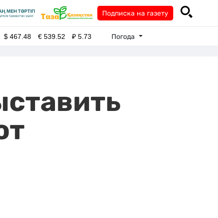
Подписка на газету
Погода
$
467.48
€
539.52
₽
5.73
ыставить
от