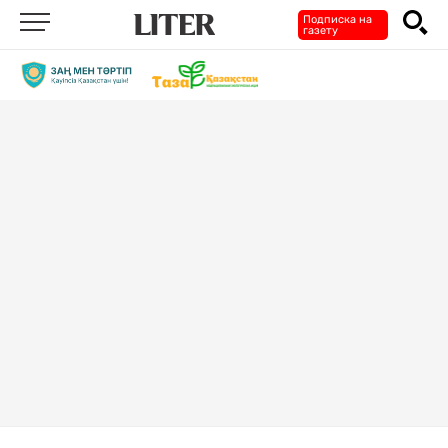
Подписка на
газету