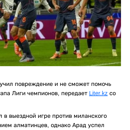
учил повреждение и не сможет помочь
тапа Лиги чемпионов, передает
Liter.kz
со
л в выездной игре против миланского
нием алматинцев, однако Арад успел