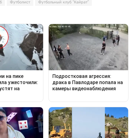
б
Футболист
Футбольный клуб “Кайрат”