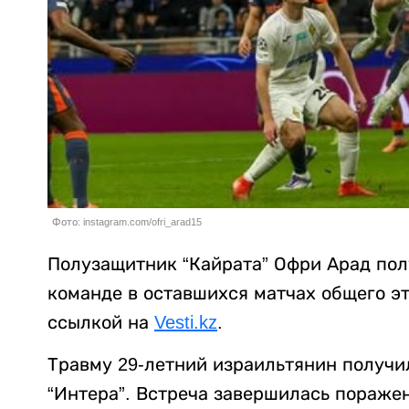
Фото: instagram.com/ofri_arad15
Полузащитник “Кайрата” Офри Арад пол
команде в оставшихся матчах общего э
ссылкой на
Vesti.kz
.
Травму 29-летний израильтянин получи
“Интера”. Встреча завершилась пораже