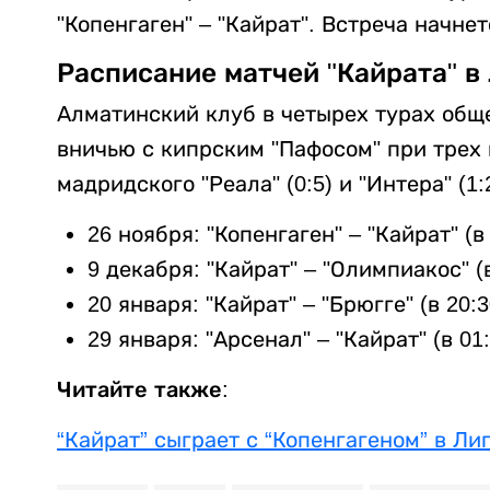
"Копенгаген" – "Кайрат". Встреча начнет
Расписание матчей "Кайрата" в
Алматинский клуб в четырех турах обще
вничью с кипрским "Пафосом" при трех п
мадридского "Реала" (0:5) и "Интера" (1:2
26 ноября: "Копенгаген" – "Кайрат" (в 
9 декабря: "Кайрат" – "Олимпиакос" (в
20 января: "Кайрат" – "Брюгге" (в 20:3
29 января: "Арсенал" – "Кайрат" (в 01:
Читайте также:
“Кайрат” сыграет с “Копенгагеном” в Ли