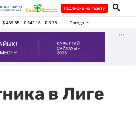
Подписка на газету
Погода
$
469.85
€
542.16
₽
5.78
ника в Лиге