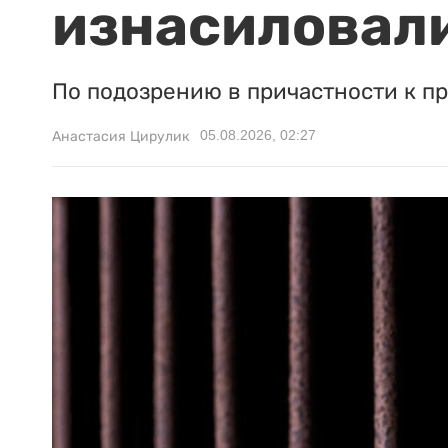
изнасиловали
По подозрению в причастности к п
05.08.2026, 02:27
Анастасия Цирулик