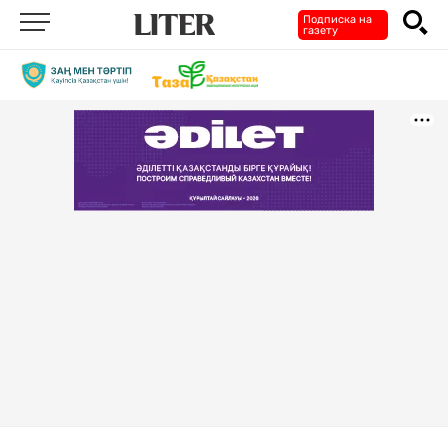
Подписка на
газету