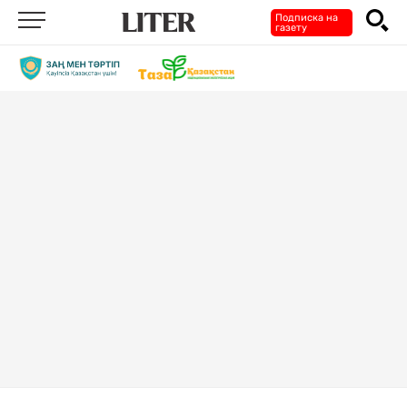
Подписка на
газету