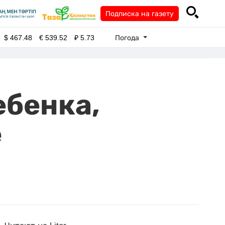
Подписка на газету
Погода
$
467.48
€
539.52
₽
5.73
ебенка,
е