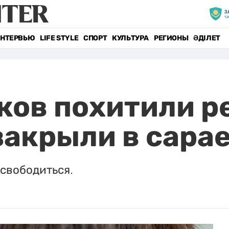
НТЕРВЬЮ
LIFE STYLE
СПОРТ
КУЛЬТУРА
РЕГИОНЫ
ӘДІЛЕТ
ков похитили р
закрыли в сара
свободиться.