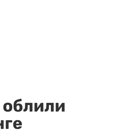
 облили
нге