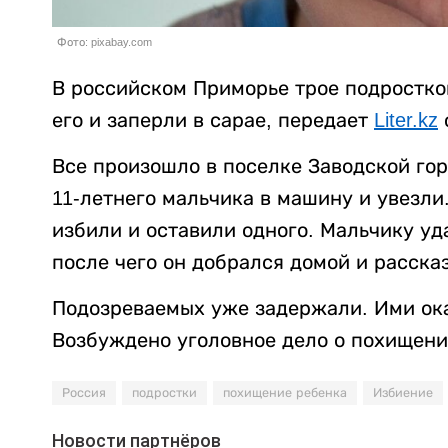
Фото: pixabay.com
В российском Приморье трое подростко
его и заперли в сарае, передает
Liter.kz
Все произошло в поселке Заводской гор
11-летнего мальчика в машину и увезли.
избили и оставили одного. Мальчику уд
после чего он добрался домой и расска
Подозреваемых уже задержали. Ими оказ
Возбуждено уголовное дело о похищени
Россия
подростки
похищение ребенка
Избиение