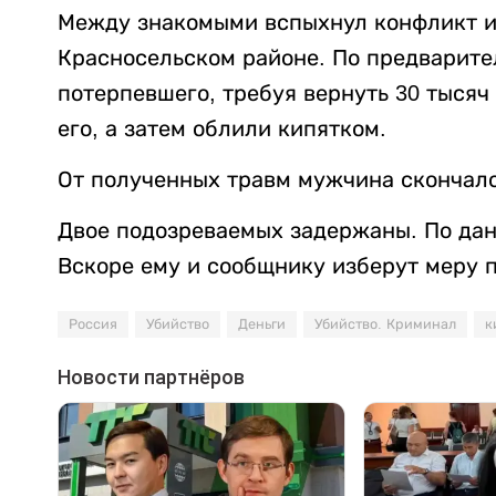
Между знакомыми вспыхнул конфликт из
Красносельском районе. По предварит
потерпевшего, требуя вернуть 30 тысяч
его, а затем облили кипятком.
От полученных травм мужчина скончалс
Двое подозреваемых задержаны. По данн
Вскоре ему и сообщнику изберут меру 
Россия
Убийство
Деньги
Убийство. Криминал
к