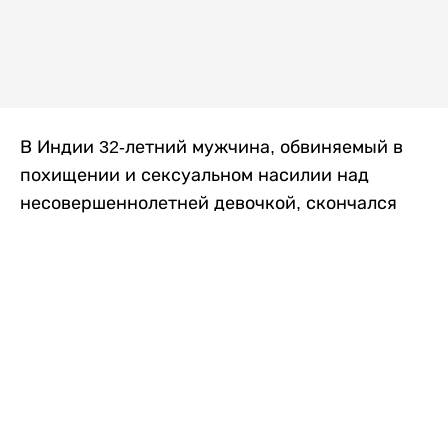
В Индии 32-летний мужчина, обвиняемый в
похищении и сексуальном насилии над
несовершеннолетней девочкой, скончался
после того, как разъяренная толпа жестоко
избила его в. Полиция сообщила об аресте
восьми человек, причастных к нападению,
передает
Liter.kz
со ссылкой на
news9live
.
Местные жители рассказали, что
обвиняемый, Мохаммад Эмроз, похитил
школьницу и держал ее взаперти в своем
доме два дня. Семья искала ее повсюду, но не