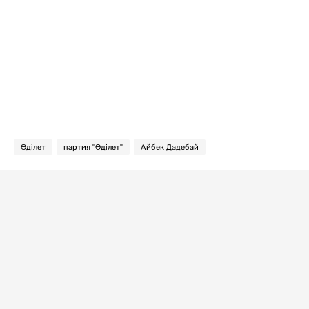
Әділет
партия "Әділет"
Айбек Дадебай