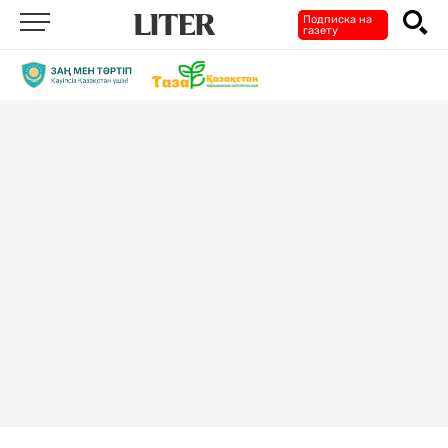
Подписка на
газету