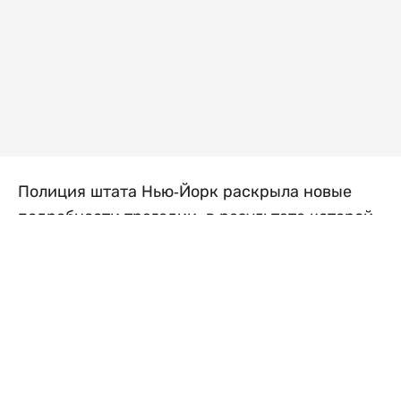
Полиция штата Нью-Йорк раскрыла новые
подробности трагедии, в результате которой
погибли четверо детей, их мать и бабушка.
Следствие пришло к выводу, что женщины
заранее спланировали убийства, а затем
покончили с собой, передает
Liter.kz
со
ссылкой на
New York Post
.
Тела 64-летней Эми Стедман, ее 44-летней