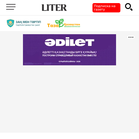
Подписка на
газету