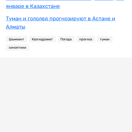
январе в Казахстане
Туман и гололед прогнозируют в Астане и
Алматы
Шымкент
Казгидромет
Погода
прогноз
туман
синоптики