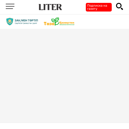
Подписка на
газету