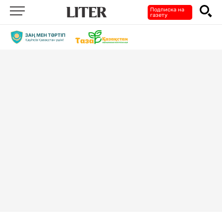
Подписка на
газету