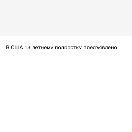
В США 13-летнему подростку предъявлено
обвинение в убийстве второй степени после
гибели его 14-летней сводной сестры. По
версии следствия, трагедия произошла
вскоре после ссоры между детьми, передает
Liter.kz
со ссылкой на
kmph.com
.
Как сообщили в полиции, девочка получила
огнестрельное ранение в голову. Она
скончалась от полученных травм.
Во время происшествия в доме находились