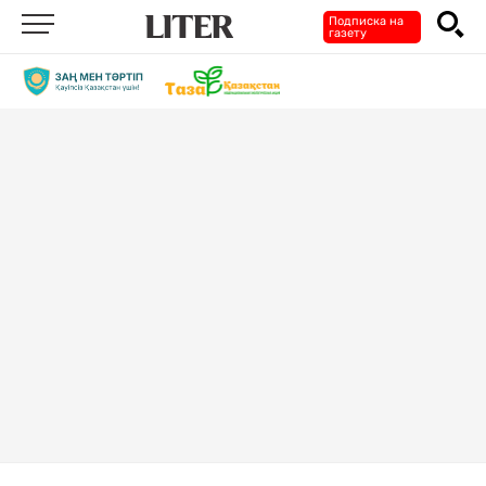
Подписка на
газету