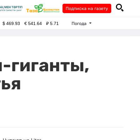
Подписка на газету
Погода
$
469.93
€
541.64
₽
5.71
-гиганты,
тья