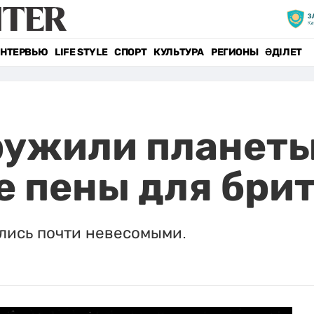
НТЕРВЬЮ
LIFE STYLE
СПОРТ
КУЛЬТУРА
РЕГИОНЫ
ӘДІЛЕТ
ружили планеты
е пены для бри
ались почти невесомыми.