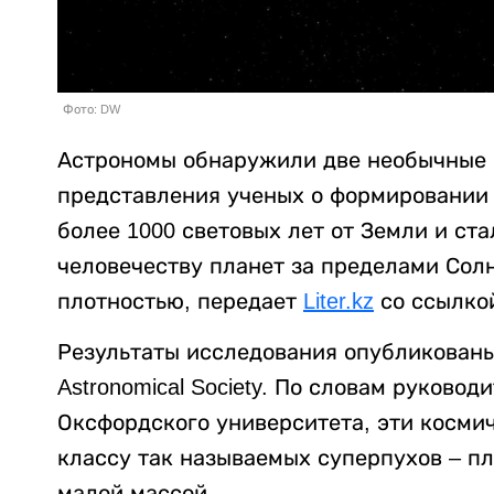
Фото: DW
Астрономы обнаружили две необычные э
представления ученых о формировании 
более 1000 световых лет от Земли и ст
человечеству планет за пределами Сол
плотностью, передает
Liter.kz
со ссылко
Результаты исследования опубликованы в
Astronomical Society. По словам руков
Оксфордского университета, эти косми
классу так называемых суперпухов – п
малой массой.