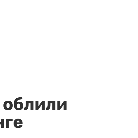
 облили
нге