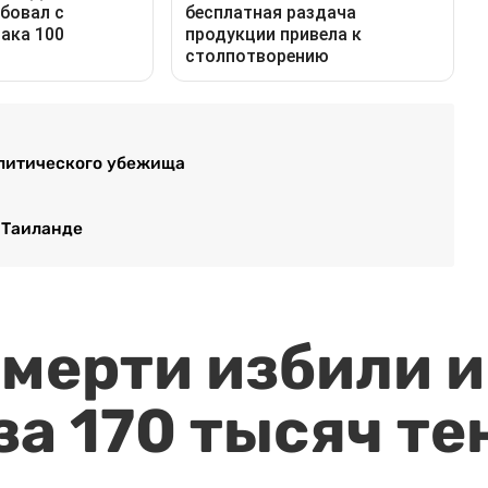
олитического убежища
в Таиланде
мерти избили и
за 170 тысяч те