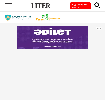
Подписка на
газету