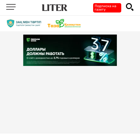
Подписка на
газету