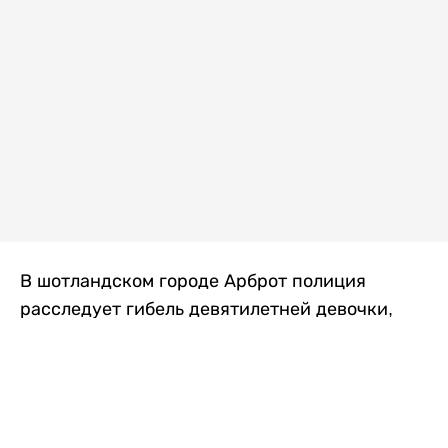
В шотландском городе Арброт полиция
расследует гибель девятилетней девочки,
которую нашли с тяжелыми травмами в
промышленной зоне, где семья разбила
палаточный лагерь. По подозрению в
убийстве ребенка задержан ее 35-летний