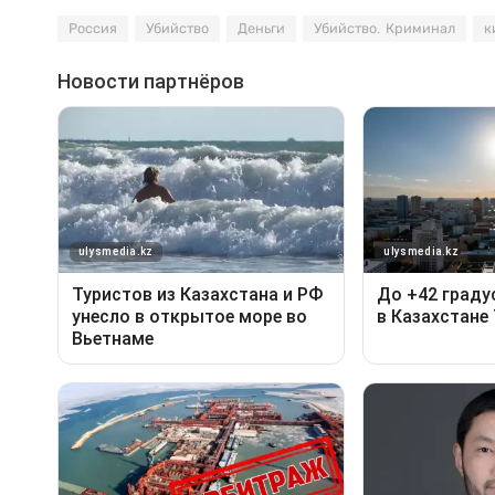
Россия
Убийство
Деньги
Убийство. Криминал
к