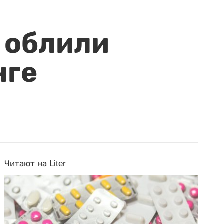
 облили
нге
Читают на Liter