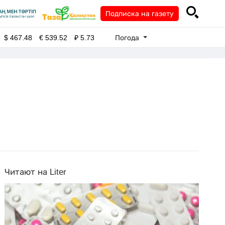
Подписка на газету
Погода
$
467.48
€
539.52
₽
5.73
Читают на Liter