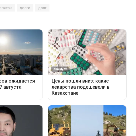
ипяток
долги
долг