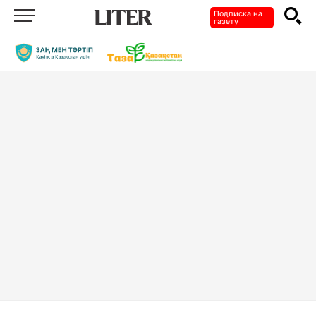
Подписка на
газету