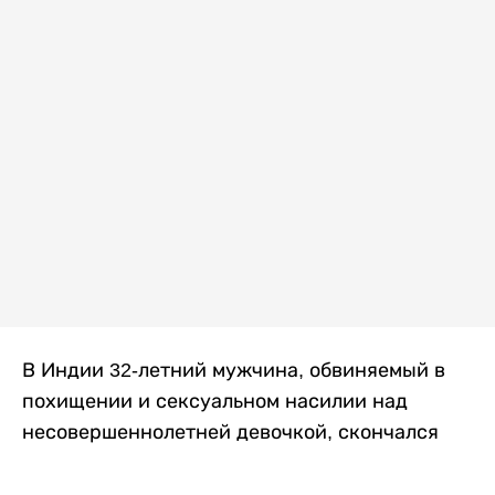
В Индии 32-летний мужчина, обвиняемый в
похищении и сексуальном насилии над
несовершеннолетней девочкой, скончался
после того, как разъяренная толпа жестоко
избила его в. Полиция сообщила об аресте