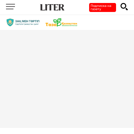
Подписка на
газету