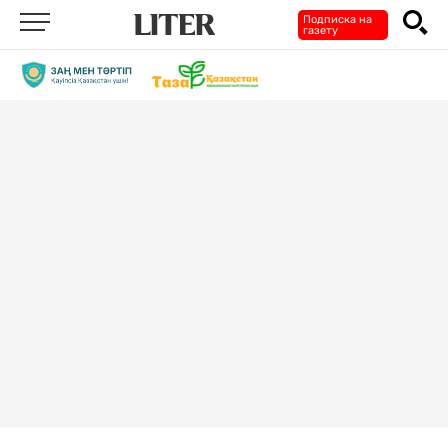
Подписка на
газету