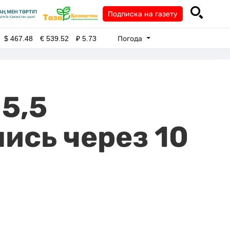
Подписка на газету
Погода
$
467.48
€
539.52
₽
5.73
 5,5
ись через 10