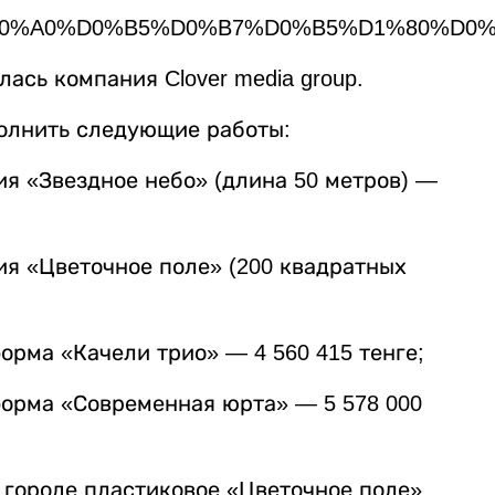
Z%D0%A0%D0%B5%D0%B7%D0%B5%D1%80%D0
ась компания Clover media group.
олнить следующие работы:
я «Звездное небо» (длина 50 метров) —
я «Цветочное поле» (200 квадратных
рма «Качели трио» — 4 560 415 тенге;
орма «Современная юрта» — 5 578 000
в городе пластиковое «Цветочное поле».