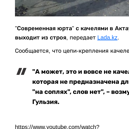
"Современная юрта" с качелями в Актау
выходит из строя,
передает
Lada.kz
.
Сообщается, что цепи-крепления качел
"А может, это и вовсе не кач
которая не предназначена дл
"на соплях", слов нет", – во
Гульзия.
https://www.youtube.com/watch?