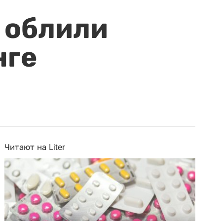
 облили
нге
Читают на Liter