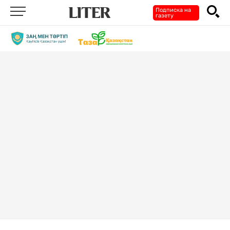
Подписка на
газету