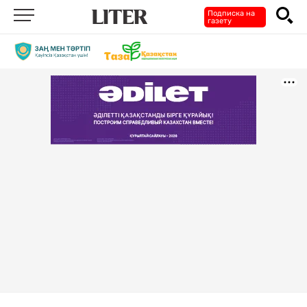
Подписка на
газету