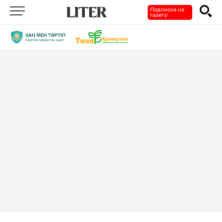
Подписка на
газету