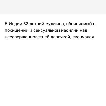
В Индии 32-летний мужчина, обвиняемый в
похищении и сексуальном насилии над
несовершеннолетней девочкой, скончался
после того, как разъяренная толпа жестоко
избила его в. Полиция сообщила об аресте
восьми человек, причастных к нападению,
передает
Liter.kz
со ссылкой на
news9live
.
Местные жители рассказали, что
обвиняемый, Мохаммад Эмроз, похитил
школьницу и держал ее взаперти в своем
доме два дня. Семья искала ее повсюду, но не
смогла найти никаких следов. Спустя