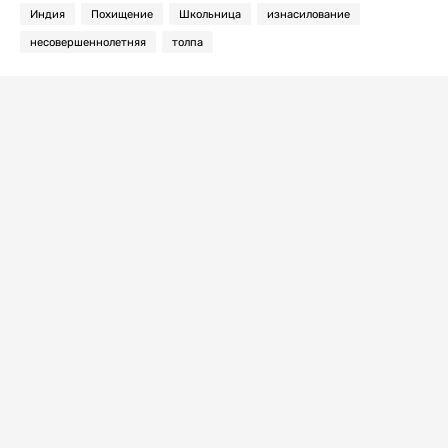
Индия
Похищение
Школьница
изнасилование
несовершеннолетняя
толпа