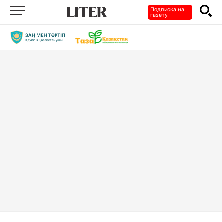
Подписка на
газету