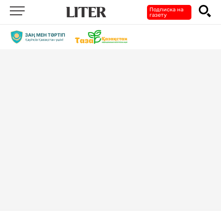
Подписка на
газету