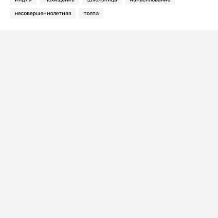
несовершеннолетняя
толпа