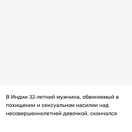
В Индии 32-летний мужчина, обвиняемый в
похищении и сексуальном насилии над
несовершеннолетней девочкой, скончался
после того, как разъяренная толпа жестоко
избила его в. Полиция сообщила об аресте