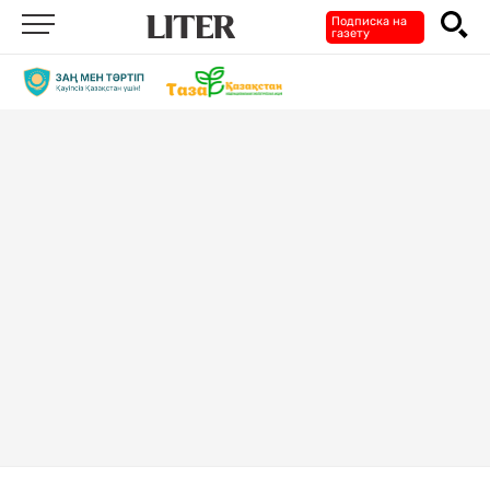
Подписка на
газету