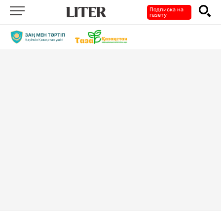
Подписка на
газету