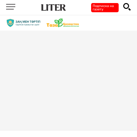
Подписка на
газету