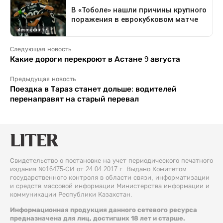
Следующая новость
Какие дороги перекроют в Астане 9 августа
Предыдущая новость
Поездка в Тараз станет дольше: водителей
перенаправят на старый перевал
Свидетельство о постановке на учет периодического печатного
издания №16475-СИ от 24.04.2017 г. Выдано Комитетом
государственного контроля в области связи, информатизации
и средств массовой информации Министерства информации и
коммуникации Республики Казахстан.
Информационная продукция данного сетевого ресурса
предназначена для лиц, достигших 18 лет и старше.