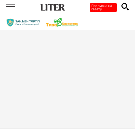
Подписка на
газету