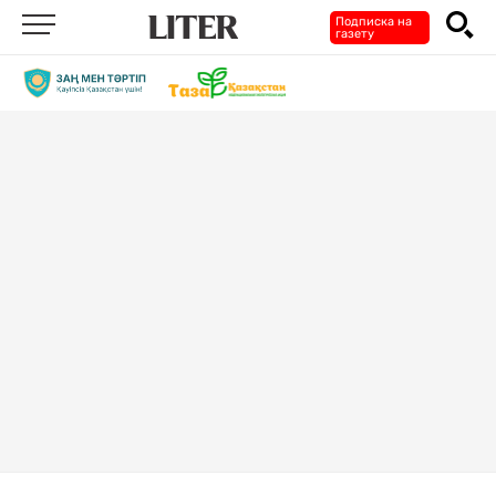
Подписка на
газету