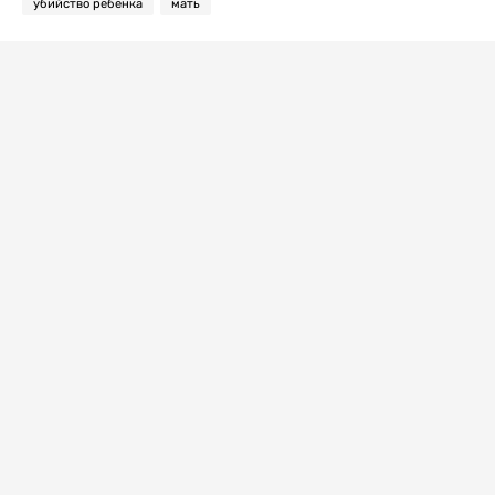
убийство ребенка
мать