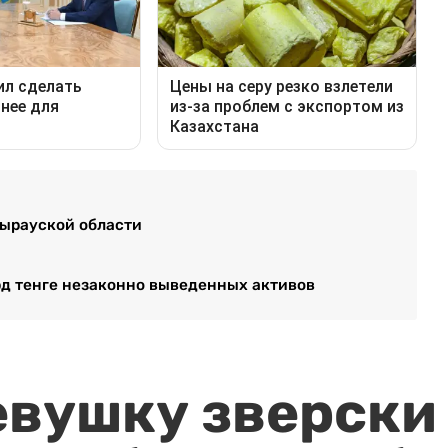
тырауской области
лрд тенге незаконно выведенных активов
евушку зверски