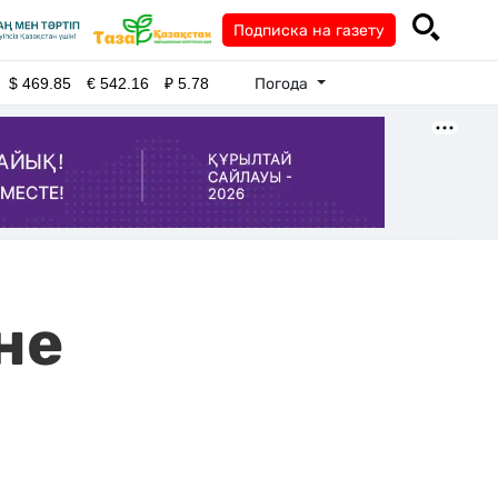
Подписка на газету
Погода
$
469.85
€
542.16
₽
5.78
не