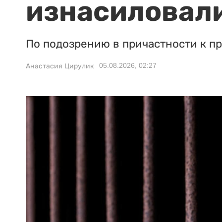
изнасиловали
По подозрению в причастности к п
05.08.2026, 02:27
Анастасия Цирулик