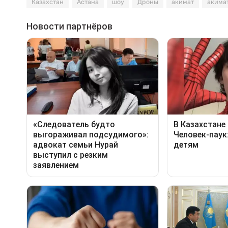
Казахстан
Астана
шоу
Дроны
акимат
акима