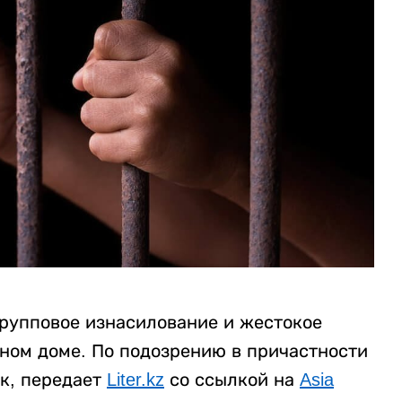
рупповое изнасилование и жестокое
нном доме. По подозрению в причастности
к, передает
Liter.kz
со ссылкой на
Asia